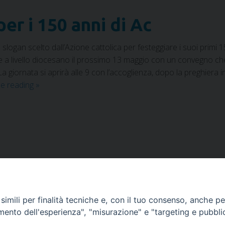
r i 150 anni di Ac
 slogan scelto dall’Azione cattolica per festeggiare i suoi primi
 a livello diocesano il prossimo 13 maggio con un convegno che 
giornata si aprirà alle 9 con l’accoglienza, dopo la preghiera iniz
ue reading
»
imili per finalità tecniche e, con il tuo consenso, anche per 
amento dell'esperienza", "misurazione" e "targeting e pubbli