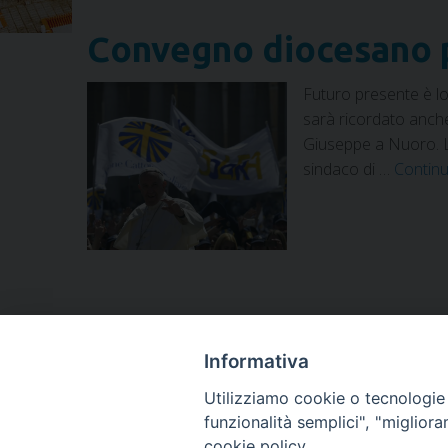
Convegno diocesano pe
Futuro presente è lo
sarà ricordato anche
Giuseppe a Nuoro. La 
sindaco di …
Contin
Informativa
#Futuropresente
,
150 anni
,
Aziona cattolica diocesana
Utilizziamo cookie o tecnologie s
funzionalità semplici", "miglior
cookie policy.