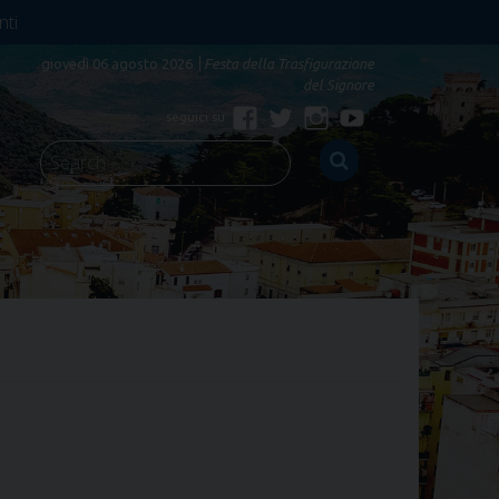
nti
giovedì 06 agosto 2026
Festa della Trasfigurazione
del Signore
Facebook
Twitter
Instagram
YouTube