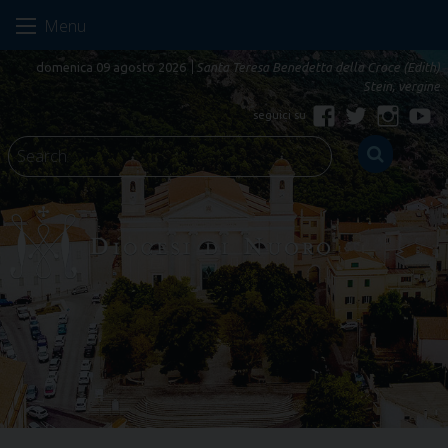
Skip
Menu
to
content
domenica 09 agosto 2026
Santa Teresa Benedetta della Croce (Edith)
Stein, vergine
Facebook
Twitter
Instagr
Yo