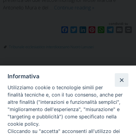
presenza dei due vescovi monsignor Mosè Marcìa e
Antonello Mura e del …
Continue reading
»
condividi su
F
T
L
P
W
T
E
P
a
w
i
i
h
e
m
r
c
i
n
n
a
l
a
i
Tribunale ecclesiastico interdiocesano Nuoro Lanusei
e
t
k
t
t
e
i
n
b
t
e
e
s
g
l
t
o
e
d
r
A
r
o
r
I
e
p
a
P
Informativa
k
n
s
p
m
t
o
Utilizziamo cookie o tecnologie simili per
s
finalità tecniche e, con il tuo consenso, anche per
t
altre finalità ("interazioni e funzionalità semplici",
"miglioramento dell'esperienza", "misurazione" e
N
"targeting e pubblicità") come specificato nella
Piazza Santa
a
cookie policy.
v
Cliccando su "accetta" acconsenti all'utilizzo dei