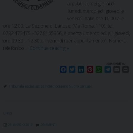
al pubblico nei giorni di
lunedì, mercoledì, giovedì e
venerdì, dalle ore 10.00 alle
ore 12.00. La Sezione di Lanusei (Via Roma, 110), tel.
0782.473475 –327.8165956, è aperta il mercoledì e il giovedì,
ore 09.30 – 12.30 e il venerdì (per appuntamento). Numero
telefonico …
Continue reading
»
condividi su
F
T
L
P
W
T
E
P
a
w
i
i
h
e
m
r
c
i
n
n
a
l
a
i
Tribunale ecclesiastico interdiocesano Nuoro Lanusei
e
t
k
t
t
e
i
n
b
t
e
e
s
g
l
t
o
e
d
r
A
r
o
r
I
e
p
a
UFFICI
k
n
s
p
m
t
23 MAGGIO 2017
COMMENT