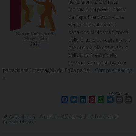
tiene la prima Giornata
mondiale dei poveri indetta
da Papa Francesco – una
Veglia comunitaria nel
santuario di Nostra Signora
delle Grazie. La veglia inizierà
alle ore 19, alla conclusione
dell’ultima Messa della
novena. Verrà distribuito ai
partecipanti il messaggio del Papa per la …
Continue reading
»
condividi su
F
T
L
P
W
T
E
P
a
w
i
i
h
e
m
r
c
i
n
n
a
l
a
i
Caritas diocesana
,
Giornata mondiale dei Poveri
,
Ufficio diocesano di
e
t
k
t
t
e
i
n
Pastorale del Lavoro
b
t
e
e
s
g
l
t
o
e
d
r
A
r