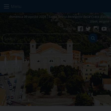
Skip
Menu
to
content
domenica 09 agosto 2026
Santa Teresa Benedetta della Croce (Edith)
Stein, vergine
Facebook
Twitter
Instagr
Yo