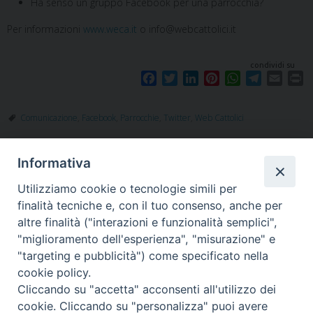
Ha senso un gruppo Facebook per una parrocchia?
Per informazioni
www.weca.it
o info@webcattolici.it
condividi su
F
T
L
P
W
T
E
P
a
w
i
i
h
e
m
r
c
i
n
n
a
l
a
i
Comunicazione
,
Facebook
,
Parrocchie
,
Twitter
,
Web Cattolici
e
t
k
t
t
e
i
n
b
t
e
e
s
g
l
t
o
e
d
r
A
r
Informativa
o
r
I
e
p
a
k
n
s
p
m
Utilizziamo cookie o tecnologie simili per
t
finalità tecniche e, con il tuo consenso, anche per
altre finalità ("interazioni e funzionalità semplici",
"miglioramento dell'esperienza", "misurazione" e
"targeting e pubblicità") come specificato nella
Piazza Santa
cookie policy.
Cliccando su "accetta" acconsenti all'utilizzo dei
cookie. Cliccando su "personalizza" puoi avere