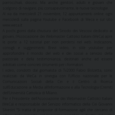
parrocchiali, diocesi. Ma anche genitori, adulti e giovani che
scelgono di navigare, più consapevolmente, le nuove tecnologie.
Al via da mercoledì 21 novembre, 12 appuntamenti online ogni
mercoledì sulla pagina Youtube e Facebook di Weca e sul sito
www.weca.it
A pochi giorni dalla chiusura del Sinodo dei Vescovi dedicato ai
giovani, l’Associazione dei Webmaster Cattolici Italiani (WeCa) apre
le porte a 12 tutorial per non perdersi nel web. Indicazioni,
consigli e suggerimenti. Brevi video, in stile youtuber per
approfondire il mondo del web e dei social a servizio della
pastorale e della testimonianza, destinati anche ad essere
adottati come concreti strumenti per i formatori.
I video, condotti dal giornalista di Tv2000 Fabio Bolzetta, sono
realizzati da WeCa in sinergia con l’Ufficio nazionale per le
Comunicazioni Sociali della Cei e il Centro di Ricerca
sull’Educazione ai Media all’Informazione e alla Tecnologia (Cremit)
dell’Università Cattolica di Milano.
Per il Presidente dell’Associazione dei Webmaster Cattolici Italiani
(WeCa) e responsabile del Servizio informatico della Cei Giovanni
Silvestri “Si tratta di proposte di formazione agili che cercano di