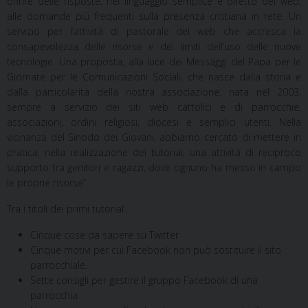
offrire delle risposte, nel linguaggio semplice e diretto del web,
alle domande più frequenti sulla presenza cristiana in rete. Un
servizio per l’attività di pastorale del web che accresca la
consapevolezza delle risorse e dei limiti dell’uso delle nuove
tecnologie. Una proposta, alla luce dei Messaggi del Papa per le
Giornate per le Comunicazioni Sociali, che nasce dalla storia e
dalla particolarità della nostra associazione, nata nel 2003,
sempre a servizio dei siti web cattolici e di parrocchie,
associazioni, ordini religiosi, diocesi e semplici utenti. Nella
vicinanza del Sinodo dei Giovani, abbiamo cercato di mettere in
pratica, nella realizzazione dei tutorial, una attività di reciproco
supporto tra genitori e ragazzi, dove ognuno ha messo in campo
le proprie risorse”.
Tra i titoli dei primi tutorial:
Cinque cose da sapere su Twitter
Cinque motivi per cui Facebook non può sostituire il sito
parrocchiale.
Sette consigli per gestire il gruppo Facebook di una
parrocchia.