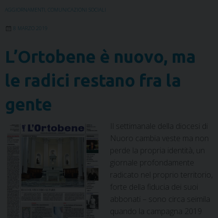
o
r
I
e
p
a
AGGIORNAMENTI
,
COMUNICAZIONI SOCIALI
k
n
s
p
m
t
8 MARZO 2019
L’Ortobene è nuovo, ma
le radici restano fra la
gente
Il settimanale della diocesi di
Nuoro cambia veste ma non
perde la propria identità, un
giornale profondamente
radicato nel proprio territorio,
forte della fiducia dei suoi
abbonati – sono circa seimila
quando la campagna 2019