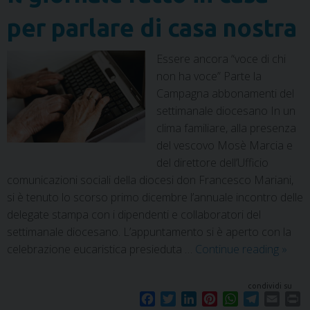
per parlare di casa nostra
Essere ancora “voce di chi
non ha voce” Parte la
Campagna abbonamenti del
settimanale diocesano In un
clima familiare, alla presenza
del vescovo Mosè Marcia e
del direttore dell’Ufficio
comunicazioni sociali della diocesi don Francesco Mariani,
si è tenuto lo scorso primo dicembre l’annuale incontro delle
delegate stampa con i dipendenti e collaboratori del
settimanale diocesano. L’appuntamento si è aperto con la
celebrazione eucaristica presieduta …
Continue reading
»
condividi su
F
T
L
P
W
T
E
P