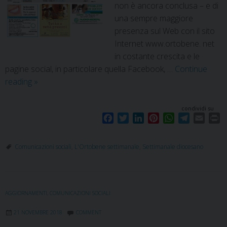
non è ancora conclusa – e di
una sempre maggiore
presenza sul Web con il sito
Internet www.ortobene. net
in costante crescita e le
pagine social, in particolare quella Facebook, …
Continue
reading
»
condividi su
F
T
L
P
W
T
E
P
a
w
i
i
h
e
m
r
c
i
n
n
a
l
a
i
Comunicazioni sociali
,
L'Ortobene settimanale
,
Settimanale diocesano
e
t
k
t
t
e
i
n
b
t
e
e
s
g
l
t
o
e
d
r
A
r
o
r
I
e
p
a
AGGIORNAMENTI
,
COMUNICAZIONI SOCIALI
k
n
s
p
m
t
21 NOVEMBRE 2018
COMMENT