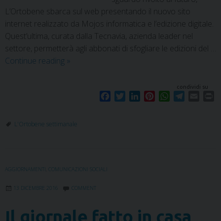
L’Ortobene sbarca sul web presentando il nuovo sito
internet realizzato da Mojos informatica e l’edizione digitale.
Quest’ultima, curata dalla Tecnavia, azienda leader nel
settore, permetterà agli abbonati di sfogliare le edizioni del …
Continue reading
»
condividi su
F
T
L
P
W
T
E
P
a
w
i
i
h
e
m
r
c
i
n
n
a
l
a
i
L'Ortobene settimanale
e
t
k
t
t
e
i
n
b
t
e
e
s
g
l
t
o
e
d
r
A
r
o
r
I
e
p
a
AGGIORNAMENTI
,
COMUNICAZIONI SOCIALI
k
n
s
p
m
t
13 DICEMBRE 2016
COMMENT
Il giornale fatto in casa