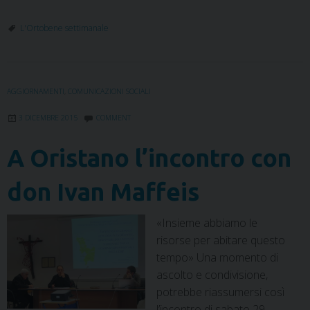
a
w
i
i
h
e
m
r
c
i
n
n
a
l
a
i
L'Ortobene settimanale
e
t
k
t
t
e
i
n
b
t
e
e
s
g
l
t
o
e
d
r
A
r
o
r
I
e
p
a
AGGIORNAMENTI
,
COMUNICAZIONI SOCIALI
k
n
s
p
m
t
3 DICEMBRE 2015
COMMENT
A Oristano l’incontro con
don Ivan Maffeis
«Insieme abbiamo le
risorse per abitare questo
tempo» Una momento di
ascolto e condivisione,
potrebbe riassumersi così
l’incontro di sabato 29