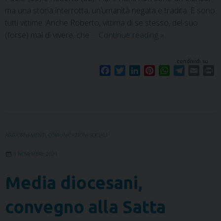
ma una storia interrotta, un’umanità negata e tradita. E sono
tutti vittime. Anche Roberto, vittima di se stesso, del suo
(forse) mal di vivere, che …
Continue reading
»
condividi su
F
T
L
P
W
T
E
P
a
w
i
i
h
e
m
r
c
i
n
n
a
l
a
i
e
t
k
t
t
e
i
n
b
t
e
e
s
g
l
t
o
e
d
r
A
r
o
r
I
e
p
a
AGGIORNAMENTI
,
COMUNICAZIONI SOCIALI
k
n
s
p
m
3 NOVEMBRE 2021
t
Media diocesani,
convegno alla Satta