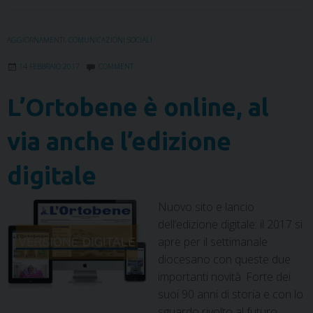
o
e
d
r
A
r
o
r
I
e
p
a
AGGIORNAMENTI
,
COMUNICAZIONI SOCIALI
k
n
s
p
m
t
14 FEBBRAIO 2017
COMMENT
L’Ortobene è online, al
via anche l’edizione
digitale
Nuovo sito e lancio
dell’edizione digitale: il 2017 si
apre per il settimanale
diocesano con queste due
importanti novità. Forte dei
suoi 90 anni di storia e con lo
sguardo rivolto al futuro,