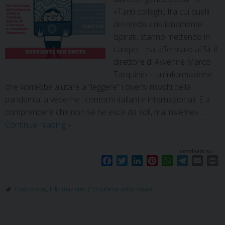
«Tanti colleghi, fra cui quelli
dei media cristianamente
ispirati, stanno mettendo in
campo – ha affermato al Sir il
direttore di Avvenire Marco
Tarquinio – un’informazione
che vorrebbe aiutare a “leggere” i diversi risvolti della
pandemia, a vederne i contorni italiani e internazionali. E a
comprendere che non se ne esce da soli, ma insieme». …
Continue reading
»
condividi su
F
T
L
P
W
T
E
P
a
w
i
i
h
e
m
r
c
i
n
n
a
l
a
i
Coronavirus
,
Informazione
,
L'Ortobene settimanale
e
t
k
t
t
e
i
n
b
t
e
e
s
g
l
t
o
e
d
r
A
r