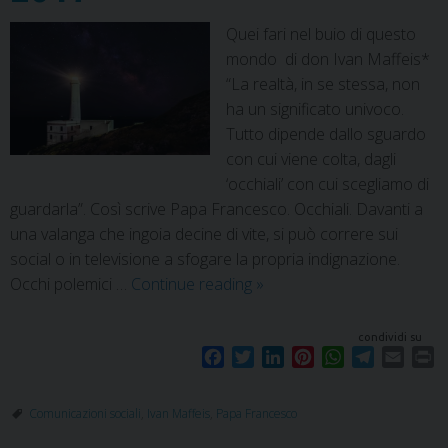
Quei fari nel buio di questo
mondo di don Ivan Maffeis*
“La realtà, in se stessa, non
ha un significato univoco.
Tutto dipende dallo sguardo
con cui viene colta, dagli
‘occhiali’ con cui scegliamo di
guardarla”. Così scrive Papa Francesco. Occhiali. Davanti a
una valanga che ingoia decine di vite, si può correre sui
social o in televisione a sfogare la propria indignazione.
Occhi polemici …
Continue reading
»
condividi su
F
T
L
P
W
T
E
P
a
w
i
i
h
e
m
r
c
i
n
n
a
l
a
i
Comunicazioni sociali
,
Ivan Maffeis
,
Papa Francesco
e
t
k
t
t
e
i
n
b
t
e
e
s
g
l
t