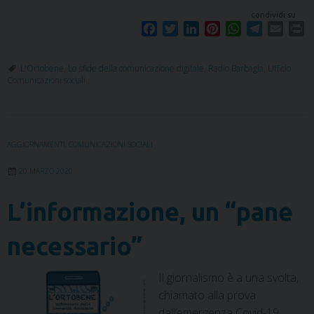
condividi su
F
T
L
P
W
T
E
P
a
w
i
i
h
e
m
r
c
i
n
n
a
l
a
i
L'Ortobene
,
Le sfide della comunicazione digitale
,
Radio Barbagia
,
Ufficio
e
t
k
t
t
e
i
n
Comunicazioni sociali
b
t
e
e
s
g
l
t
o
e
d
r
A
r
o
r
I
e
p
a
k
n
s
p
m
AGGIORNAMENTI
,
COMUNICAZIONI SOCIALI
t
20 MARZO 2020
L’informazione, un “pane
necessario”
Il giornalismo è a una svolta,
chiamato alla prova
dall’emergenza Covid-19.