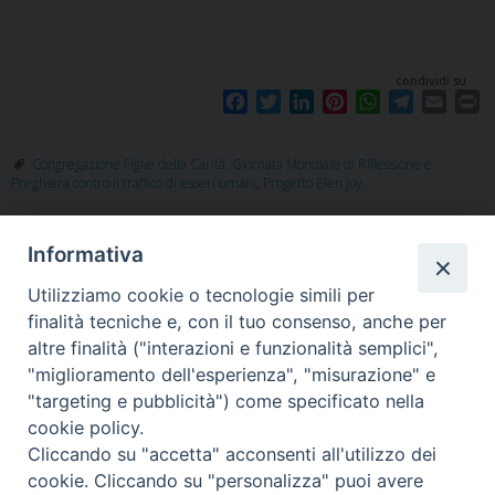
condividi su
F
T
L
P
W
T
E
P
a
w
i
i
h
e
m
r
c
i
n
n
a
l
a
i
Congregazione Figlie della Carità
,
Giornata Mondiale di Riflessione e
e
t
k
t
t
e
i
n
Preghiera contro il traffico di esseri umani
,
Progetto Elen Joy
b
t
e
e
s
g
l
t
o
e
d
r
A
r
o
r
I
e
p
a
Informativa
k
n
s
p
m
Utilizziamo cookie o tecnologie simili per
t
finalità tecniche e, con il tuo consenso, anche per
altre finalità ("interazioni e funzionalità semplici",
"miglioramento dell'esperienza", "misurazione" e
"targeting e pubblicità") come specificato nella
Piazza Santa
cookie policy.
Cliccando su "accetta" acconsenti all'utilizzo dei
cookie. Cliccando su "personalizza" puoi avere