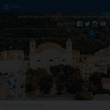
Skip
Menu
to
content
giovedì 06 agosto 2026
Festa della Trasfigurazione del Signore
Facebook
Twitter
Instagr
Yo
AGGIORNAMENTI
,
APPUNTAMENTI