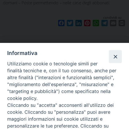
domani – Poste permettendo – nelle case degli abbonati.
condividi su
F
T
L
P
W
T
E
P
a
w
i
i
h
e
m
r
c
i
n
n
a
l
a
i
e
t
k
t
t
e
i
n
b
t
e
e
s
g
l
t
Informativa
o
e
d
r
A
r
o
r
I
e
p
a
Utilizziamo cookie o tecnologie simili per
k
n
s
p
m
finalità tecniche e, con il tuo consenso, anche per
t
altre finalità ("interazioni e funzionalità semplici",
"miglioramento dell'esperienza", "misurazione" e
"targeting e pubblicità") come specificato nella
Piazza Santa
cookie policy.
Cliccando su "accetta" acconsenti all'utilizzo dei
cookie. Cliccando su "personalizza" puoi avere
maggiori informazioni sui cookie utilizzati e
Maria della Neve, 1 - 08100 Nuoro NU
personalizzare le tue preferenze. Cliccando su
Tel. 0784 34790