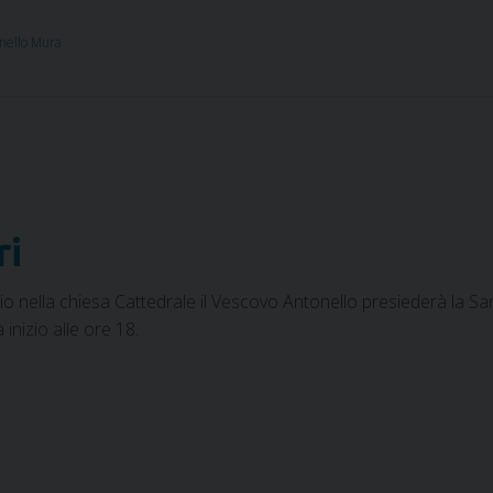
nello Mura
ri
o nella chiesa Cattedrale il Vescovo Antonello presiederà la Sant
inizio alle ore 18.