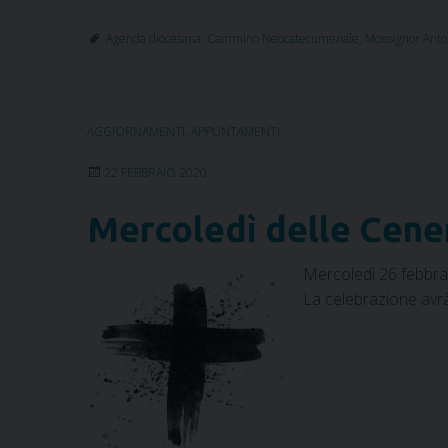
Agenda diocesana
,
Cammino Neocatecumenale
,
Monsignor Anto
AGGIORNAMENTI
,
APPUNTAMENTI
22 FEBBRAIO 2020
Mercoledì delle Cene
Mercoledì 26 febbrai
La celebrazione avrà 