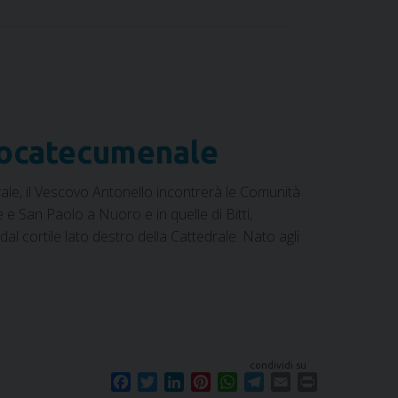
b
t
e
e
s
g
l
t
o
e
d
r
A
r
o
r
I
e
p
a
k
n
s
p
m
t
eocatecumenale
ale, il Vescovo Antonello incontrerà le Comunità
 San Paolo a Nuoro e in quelle di Bitti,
 cortile lato destro della Cattedrale. Nato agli
condividi su
F
T
L
P
W
T
E
P