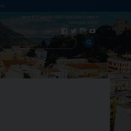
nti
venerdì 07 agosto 2026
Santi Sisto II, papa, e
compagni, martiri
Facebook
Twitter
Instagram
YouTube