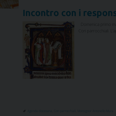
Incontro con i respons
Domenica primo marzo
Cori parrocchiali. L’
Agenda diocesana
,
Cori parrocchiali
,
Monsignor Antonello Mura