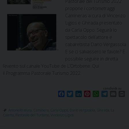
Pastorale del Turismo 2022
propone i cortometraggi
Camineras a cura di Vincenzo
Ligios e Ghirada presentato
da Carla Oppo. Seguirà lo
spettacolo dell’attore e
cabarettista Dario Vergassola
E se ci salvassero le favole? È
possibile seguire in diretta
l’evento sul canale YouTube de L’Ortobene. Qui
il Programma Pastorale Turismo 2022.
condividi su
F
T
L
P
W
T
E
P
a
w
i
i
h
e
m
r
c
i
n
n
a
l
a
i
Antonello Mura
,
Caminera
,
Carla Oppo
,
Dario Vergassola
,
Ghirada
,
La
e
t
k
t
t
e
i
n
Caletta
,
Pastorale del Turismo
,
Vincenzo Ligios
b
t
e
e
s
g
l
t
o
e
d
r
A
r