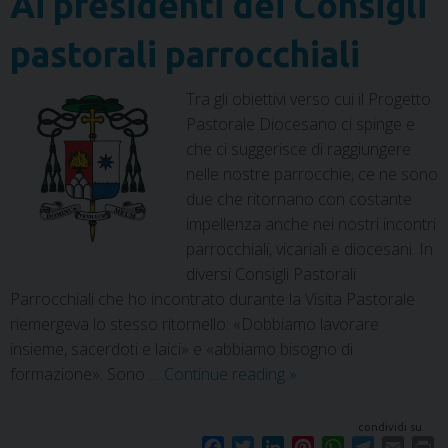
Ai presidenti dei Consigli
pastorali parrocchiali
Tra gli obiettivi verso cui il Progetto
Pastorale Diocesano ci spinge e
che ci suggerisce di raggiungere
nelle nostre parrocchie, ce ne sono
due che ritornano con costante
impellenza anche nei nostri incontri
parrocchiali, vicariali e diocesani. In
diversi Consigli Pastorali
Parrocchiali che ho incontrato durante la Visita Pastorale
riemergeva lo stesso ritornello: «Dobbiamo lavorare
insieme, sacerdoti e laici» e «abbiamo bisogno di
formazione». Sono …
Continue reading
»
condividi su
F
T
L
P
W
T
E
P