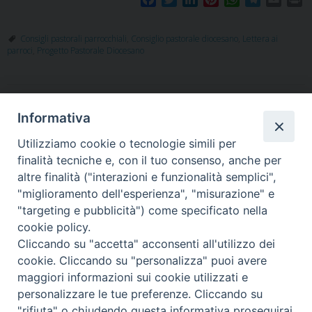
a
w
i
i
h
e
m
r
c
i
n
n
a
l
a
i
Consigli pastorali parrocchiali
,
Consiglio pastorale diocesano
,
Lettera ai
e
t
k
t
t
e
i
n
parroci
,
Progetto Pastorale Diocesano
b
t
e
e
s
g
l
t
o
e
d
r
A
r
o
r
I
e
p
a
k
n
s
p
m
P
Informativa
t
o
Utilizziamo cookie o tecnologie simili per
s
finalità tecniche e, con il tuo consenso, anche per
t
altre finalità ("interazioni e funzionalità semplici",
"miglioramento dell'esperienza", "misurazione" e
N
"targeting e pubblicità") come specificato nella
Piazza Santa
a
cookie policy.
v
Cliccando su "accetta" acconsenti all'utilizzo dei
i
cookie. Cliccando su "personalizza" puoi avere
g
maggiori informazioni sui cookie utilizzati e
Maria della Neve, 1 - 08100 Nuoro NU
a
personalizzare le tue preferenze. Cliccando su
Tel. 0784 34790
"rifiuta" o chiudendo questa informativa proseguirai