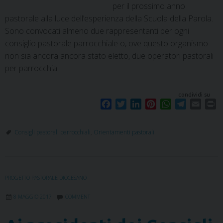
per il prossimo anno
pastorale alla luce dell’esperienza della Scuola della Parola.
Sono convocati almeno due rappresentanti per ogni
consiglio pastorale parrocchiale o, ove questo organismo
non sia ancora ancora stato eletto, due operatori pastorali
per parrocchia.
condividi su
F
T
L
P
W
T
E
P
a
w
i
i
h
e
m
r
c
i
n
n
a
l
a
i
Consigli pastorali parrocchiali
,
Orientamenti pastorali
e
t
k
t
t
e
i
n
b
t
e
e
s
g
l
t
o
e
d
r
A
r
o
r
I
e
p
a
PROGETTO PASTORALE DIOCESANO
k
n
s
p
m
t
8 MAGGIO 2017
COMMENT