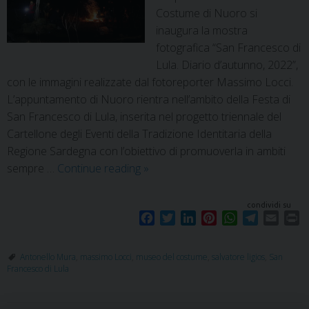
Costume di Nuoro si
inaugura la mostra
fotografica “San Francesco di
Lula. Diario d’autunno, 2022”,
con le immagini realizzate dal fotoreporter Massimo Locci.
L’appuntamento di Nuoro rientra nell’ambito della Festa di
San Francesco di Lula, inserita nel progetto triennale del
Cartellone degli Eventi della Tradizione Identitaria della
Regione Sardegna con l’obiettivo di promuoverla in ambiti
sempre …
Continue reading
»
condividi su
F
T
L
P
W
T
E
P
a
w
i
i
h
e
m
r
c
i
n
n
a
l
a
i
Antonello Mura
,
massimo Locci
,
museo del costume
,
salvatore ligios
,
San
e
t
k
t
t
e
i
n
Francesco di Lula
b
t
e
e
s
g
l
t
o
e
d
r
A
r