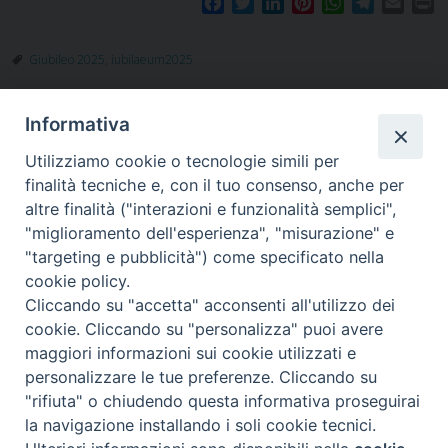
F
T
L
P
W
T
E
P
a
w
i
i
h
e
m
r
c
i
n
n
a
l
a
i
Giubileo 2025
,
iubilaeum2025
e
t
k
t
t
e
i
n
b
t
e
e
s
g
l
t
o
e
d
r
A
r
Informativa
o
r
I
e
p
a
k
n
s
p
m
Utilizziamo cookie o tecnologie simili per
t
finalità tecniche e, con il tuo consenso, anche per
altre finalità ("interazioni e funzionalità semplici",
"miglioramento dell'esperienza", "misurazione" e
"targeting e pubblicità") come specificato nella
Piazza Santa
cookie policy.
Cliccando su "accetta" acconsenti all'utilizzo dei
cookie. Cliccando su "personalizza" puoi avere
maggiori informazioni sui cookie utilizzati e
Maria della Neve, 1 - 08100 Nuoro NU
personalizzare le tue preferenze. Cliccando su
Tel. 0784 34790
"rifiuta" o chiudendo questa informativa proseguirai
Fax 0784 208263
la navigazione installando i soli cookie tecnici.
diocesi@nuoro.chiesacattolica.it