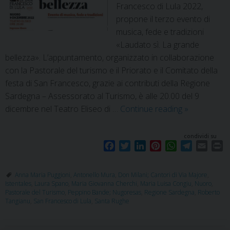
Francesco di Lula 2022,
propone il terzo evento di
musica, fede e tradizioni
«Laudato sì. La grande
bellezza». L’appuntamento, organizzato in collaborazione
con la Pastorale del turismo e il Priorato e il Comitato della
festa di San Francesco, grazie ai contributi della Regione
Sardegna – Assessorato al Turismo, è alle 20.00 del 9
dicembre nel Teatro Eliseo di …
Continue reading
»
condividi su
F
T
L
P
W
T
E
P
a
w
i
i
h
e
m
r
c
i
n
n
a
l
a
i
Anna Maria Puggioni
,
Antonello Mura
,
Don Milani; Cantori di Via Majore
,
e
t
k
t
t
e
i
n
Istentales
,
Laura Spano
,
Maria Giovanna Cherchi
,
Maria Luisa Congiu
,
Nuoro
,
b
t
e
e
s
g
l
t
Pastorale del Turismo
,
Peppino Bande; Nugoresas
,
Regione Sardegna
,
Roberto
Tangianu
,
San Francesco di Lula
,
Santa Rughe
o
e
d
r
A
r
o
r
I
e
p
a
k
n
s
p
m