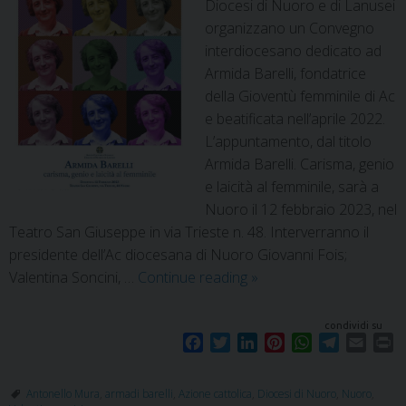
Diocesi di Nuoro e di Lanusei
organizzano un Convegno
interdiocesano dedicato ad
Armida Barelli, fondatrice
della Gioventù femminile di Ac
e beatificata nell’aprile 2022.
L’appuntamento, dal titolo
Armida Barelli. Carisma, genio
e laicità al femminile, sarà a
Nuoro il 12 febbraio 2023, nel
Teatro San Giuseppe in via Trieste n. 48. Interverranno il
presidente dell’Ac diocesana di Nuoro Giovanni Fois;
Valentina Soncini, …
Continue reading
»
condividi su
F
T
L
P
W
T
E
P
a
w
i
i
h
e
m
r
c
i
n
n
a
l
a
i
Antonello Mura
,
armadi barelli
,
Azione cattolica
,
Diocesi di Nuoro
,
Nuoro
,
e
t
k
t
t
e
i
n