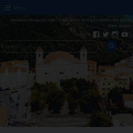
Skip
Menu
to
content
domenica 09 agosto 2026
Santa Teresa Benedetta della Croce (Edith)
Stein, vergine
Facebook
Twitter
Instagr
Yo