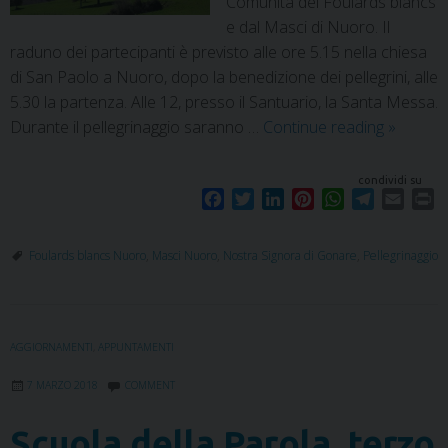
Comunità dei Foulards blancs
e dal Masci di Nuoro. Il
raduno dei partecipanti è previsto alle ore 5.15 nella chiesa
di San Paolo a Nuoro, dopo la benedizione dei pellegrini, alle
5.30 la partenza. Alle 12, presso il Santuario, la Santa Messa.
Durante il pellegrinaggio saranno …
Continue reading
»
condividi su
F
T
L
P
W
T
E
P
a
w
i
i
h
e
m
r
c
i
n
n
a
l
a
i
Foulards blancs Nuoro
,
Masci Nuoro
,
Nostra Signora di Gonare
,
Pellegrinaggio
e
t
k
t
t
e
i
n
b
t
e
e
s
g
l
t
o
e
d
r
A
r
o
r
I
e
p
a
AGGIORNAMENTI
,
APPUNTAMENTI
k
n
s
p
m
t
7 MARZO 2018
COMMENT
Scuola della Parola, terzo