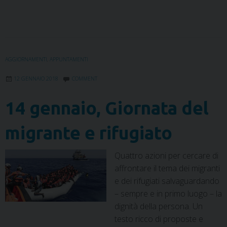
a
w
i
i
h
e
m
r
c
i
n
n
a
l
a
i
e
t
k
t
t
e
i
n
b
t
e
e
s
g
l
t
o
e
d
r
A
r
o
r
I
e
p
a
AGGIORNAMENTI
,
APPUNTAMENTI
k
n
s
p
m
12 GENNAIO 2018
COMMENT
t
14 gennaio, Giornata del
migrante e rifugiato
Quattro azioni per cercare di
affrontare il tema dei migranti
e dei rifugiati salvaguardando
– sempre e in primo luogo – la
dignità della persona. Un
testo ricco di proposte e