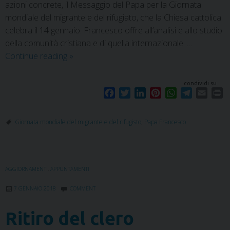
azioni concrete, il Messaggio del Papa per la Giornata
mondiale del migrante e del rifugiato, che la Chiesa cattolica
celebra il 14 gennaio. Francesco offre all’analisi e allo studio
della comunità cristiana e di quella internazionale. …
Continue reading
»
condividi su
F
T
L
P
W
T
E
P
a
w
i
i
h
e
m
r
c
i
n
n
a
l
a
i
Giornata mondiale del migrante e del rifugisto
,
Papa Francesco
e
t
k
t
t
e
i
n
b
t
e
e
s
g
l
t
o
e
d
r
A
r
o
r
I
e
p
a
AGGIORNAMENTI
,
APPUNTAMENTI
k
n
s
p
m
t
7 GENNAIO 2018
COMMENT
Ritiro del clero