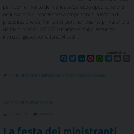
per il conferimento del mandato. Sarebbe opportuno che
ogni Parroco si impegnasse a far pervenire la lettera di
presentazione dei Ministri Straordinari quanto prima, anche
via fax al n. 0784-285655 o tramite e-mail al seguente
indirizzo: giuseppemattana@tiscali.it
condividi su
F
T
L
P
W
T
E
P
a
w
i
i
h
e
m
r
c
i
n
n
a
l
a
i
Ministri straordinari dell'Eucarestia
,
Ufficio liturgico diocesano
e
t
k
t
t
e
i
n
b
t
e
e
s
g
l
t
o
e
d
r
A
r
o
r
I
e
p
a
AGGIORNAMENTI
,
APPUNTAMENTI
k
n
s
p
m
t
21 APRILE 2018
COMMENT
La festa dei ministranti