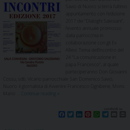
Savio di Nuoro si terrà l’ultimo
appuntamento con l’edizione
2017 dei “Dialoghi Salesiani”,
l’evento annuale promosso
dalla parrocchia in
collaborazione con gli Ex
Allievi. Tema dell’incontro del
24 “La comunicazione in
papa Francesco”, al quale
parteciperanno Don Giovanni
Cossu, sdb, Vicario parrocchiale San Domenico Savio,
Nuoro. il giornalista di Avvenire Francesco Ognibene, Mons.
Mario …
Continue reading
»
condividi su
F
T
L
P
W
T
E
P
a
w
i
i
h
e
m
r
c
i
n
n
a
l
a
i