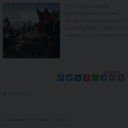
Si ricorda ai sacerdoti
l’appuntamento con il ritiro
del clero, la prossima data è
quella di giovedì 11 gennaio a
Galanoli, con i consueti orari.
condividi su
F
T
L
P
W
T
E
P
a
w
i
i
h
e
m
r
c
i
n
n
a
l
a
i
Ritiro del clero
e
t
k
t
t
e
i
n
b
t
e
e
s
g
l
t
o
e
d
r
A
r
o
r
I
e
p
a
AGGIORNAMENTI
,
APPUNTAMENTI
,
IN EVIDENZA
k
n
s
p
m
t