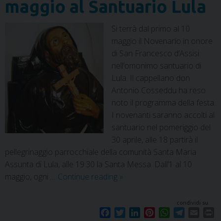
maggio al Santuario Lula
Si terrà dal primo al 10
maggio il Novenario in onore
di San Francesco d’Assisi
nell’omonimo santuario di
Lula. Il cappellano don
Antonio Cosseddu ha reso
noto il programma della festa.
I novenanti saranno accolti al
santuario nel pomeriggio del
30 aprile, alle 18 partirà il
pellegrinaggio parrocchiale della comunità Santa Maria
Assunta di Lula, alle 19.30 la Santa Messa. Dall’1 al 10
maggio, ogni …
Continue reading
»
condividi su
F
T
L
P
W
T
E
P