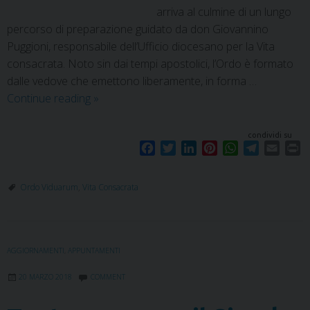
arriva al culmine di un lungo
percorso di preparazione guidato da don Giovannino
Puggioni, responsabile dell’Ufficio diocesano per la Vita
consacrata. Noto sin dai tempi apostolici, l’Ordo è formato
dalle vedove che emettono liberamente, in forma …
Continue reading
»
condividi su
F
T
L
P
W
T
E
P
a
w
i
i
h
e
m
r
c
i
n
n
a
l
a
i
Ordo Viduarum
,
Vita Consacrata
e
t
k
t
t
e
i
n
b
t
e
e
s
g
l
t
o
e
d
r
A
r
o
r
I
e
p
a
AGGIORNAMENTI
,
APPUNTAMENTI
k
n
s
p
m
t
20 MARZO 2018
COMMENT