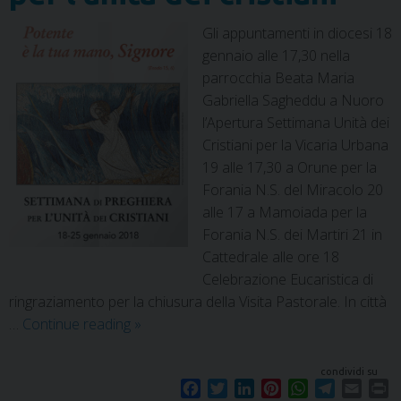
Gli appuntamenti in diocesi 18
gennaio alle 17,30 nella
parrocchia Beata Maria
Gabriella Sagheddu a Nuoro
l’Apertura Settimana Unità dei
Cristiani per la Vicaria Urbana
19 alle 17,30 a Orune per la
Forania N.S. del Miracolo 20
alle 17 a Mamoiada per la
Forania N.S. dei Martiri 21 in
Cattedrale alle ore 18
Celebrazione Eucaristica di
ringraziamento per la chiusura della Visita Pastorale. In città
…
Continue reading
»
condividi su
F
T
L
P
W
T
E
P