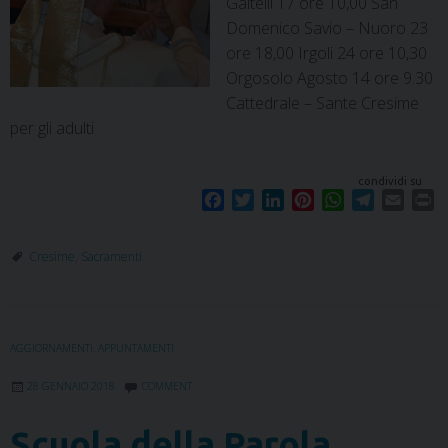
Galtellì 17 ore 10,00 San
Domenico Savio – Nuoro 23
ore 18,00 Irgoli 24 ore 10,30
Orgosolo Agosto 14 ore 9.30
Cattedrale – Sante Cresime
per gli adulti
condividi su
F
T
L
P
W
T
E
P
a
w
i
i
h
e
m
r
c
i
n
n
a
l
a
i
Cresime
,
Sacramenti
e
t
k
t
t
e
i
n
b
t
e
e
s
g
l
t
o
e
d
r
A
r
o
r
I
e
p
a
AGGIORNAMENTI
,
APPUNTAMENTI
k
n
s
p
m
t
28 GENNAIO 2018
COMMENT
Scuola della Parola,