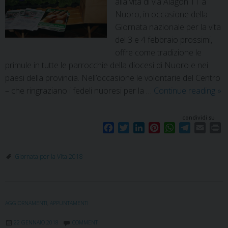
alla vita di via Alagon 11 a
Nuoro, in occasione della
Giornata nazionale per la vita
del 3 e 4 febbraio prossimi,
offre come tradizione le
primule in tutte le parrocchie della diocesi di Nuoro e nei
paesi della provincia. Nell’occasione le volontarie del Centro
– che ringraziano i fedeli nuoresi per la …
Continue reading
»
condividi su
F
T
L
P
W
T
E
P
a
w
i
i
h
e
m
r
c
i
n
n
a
l
a
i
Giornata per la Vita 2018
e
t
k
t
t
e
i
n
b
t
e
e
s
g
l
t
o
e
d
r
A
r
o
r
I
e
p
a
AGGIORNAMENTI
,
APPUNTAMENTI
k
n
s
p
m
t
22 GENNAIO 2018
COMMENT