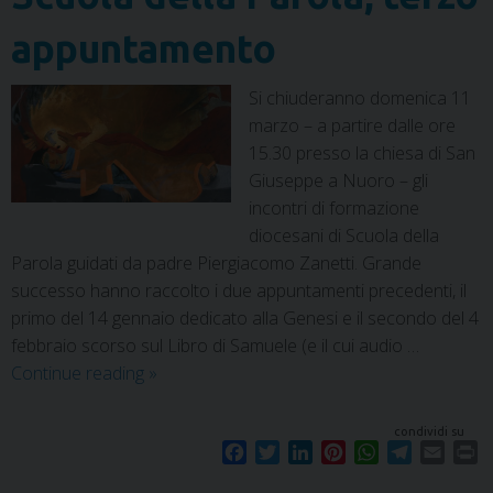
appuntamento
Si chiuderanno domenica 11
marzo – a partire dalle ore
15.30 presso la chiesa di San
Giuseppe a Nuoro – gli
incontri di formazione
diocesani di Scuola della
Parola guidati da padre Piergiacomo Zanetti. Grande
successo hanno raccolto i due appuntamenti precedenti, il
primo del 14 gennaio dedicato alla Genesi e il secondo del 4
febbraio scorso sul Libro di Samuele (e il cui audio …
Continue reading
»
condividi su
F
T
L
P
W
T
E
P
a
w
i
i
h
e
m
r