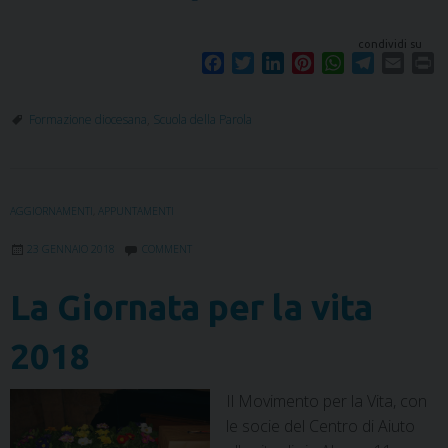
condividi su
F
T
L
P
W
T
E
P
a
w
i
i
h
e
m
r
c
i
n
n
a
l
a
i
Formazione diocesana
,
Scuola della Parola
e
t
k
t
t
e
i
n
b
t
e
e
s
g
l
t
o
e
d
r
A
r
o
r
I
e
p
a
AGGIORNAMENTI
,
APPUNTAMENTI
k
n
s
p
m
t
23 GENNAIO 2018
COMMENT
La Giornata per la vita
2018
Il Movimento per la Vita, con
le socie del Centro di Aiuto