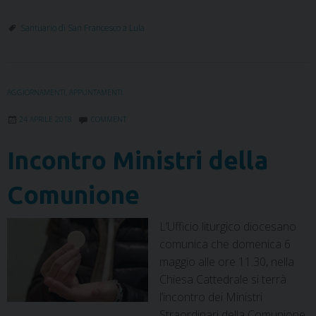
a
w
i
i
h
e
m
r
c
i
n
n
a
l
a
i
Santuario di San Francesco a Lula
e
t
k
t
t
e
i
n
b
t
e
e
s
g
l
t
o
e
d
r
A
r
o
r
I
e
p
a
AGGIORNAMENTI
,
APPUNTAMENTI
k
n
s
p
m
t
24 APRILE 2018
COMMENT
Incontro Ministri della
Comunione
L’Ufficio liturgico diocesano
comunica che domenica 6
maggio alle ore 11.30, nella
Chiesa Cattedrale si terrà
l’incontro dei Ministri
Straordinari della Comunione