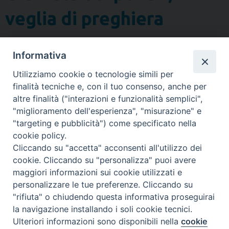
veglia di preghiera
La Caritas diocesana e
l’Ufficio diocesano per la
Informativa
pastorale del lavoro hanno
Utilizziamo cookie o tecnologie simili per
promosso, per domenica 19
finalità tecniche e, con il tuo consenso, anche per
novembre – giorno in cui si
altre finalità ("interazioni e funzionalità semplici",
tiene la prima Giornata
"miglioramento dell'esperienza", "misurazione" e
mondiale dei poveri indetta
"targeting e pubblicità") come specificato nella
da Papa Francesco – una
cookie policy.
Veglia comunitaria nel
Cliccando su "accetta" acconsenti all'utilizzo dei
santuario di Nostra Signora
cookie. Cliccando su "personalizza" puoi avere
delle Grazie. La veglia inizierà
maggiori informazioni sui cookie utilizzati e
alle ore 19, alla conclusione
personalizzare le tue preferenze. Cliccando su
dell’ultima Messa della
"rifiuta" o chiudendo questa informativa proseguirai
novena. Verrà distribuito ai
la navigazione installando i soli cookie tecnici.
partecipanti il messaggio del Papa per la …
Continue reading
Ulteriori informazioni sono disponibili nella
cookie
Preferenze Cookie