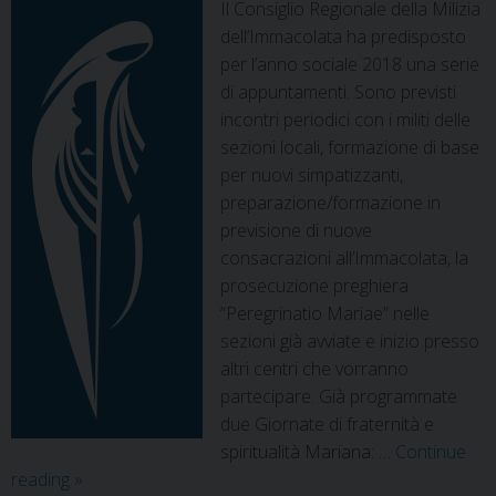
Il Consiglio Regionale della Milizia
dell’Immacolata ha predisposto
per l’anno sociale 2018 una serie
di appuntamenti. Sono previsti
incontri periodici con i militi delle
sezioni locali, formazione di base
per nuovi simpatizzanti,
preparazione/formazione in
previsione di nuove
consacrazioni all’Immacolata, la
prosecuzione preghiera
“Peregrinatio Mariae” nelle
sezioni già avviate e inizio presso
altri centri che vorranno
partecipare. Già programmate
due Giornate di fraternità e
spiritualità Mariana: …
Continue
reading
»