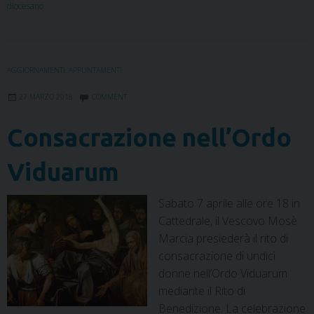
e
t
k
t
t
e
i
n
diocesano
b
t
e
e
s
g
l
t
o
e
d
r
A
r
o
r
I
e
p
a
k
n
s
p
m
AGGIORNAMENTI
,
APPUNTAMENTI
t
27 MARZO 2018
COMMENT
Consacrazione nell’Ordo
Viduarum
Sabato 7 aprile alle ore 18 in
Cattedrale, il Vescovo Mosè
Marcia presiederà il rito di
consacrazione di undici
donne nell’Ordo Viduarum
mediante il Rito di
Benedizione. La celebrazione