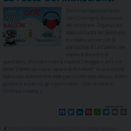
Si rinnova l’appuntamento
con il Convegno diocesano
dei ministranti. Organizzato
dalla comunità del Seminario
in collaborazione con la
parrocchia di La Caletta, che
ospiterà l’incontro di
quest’anno, l’incontro si terrà martedì 1 maggio e avrà per
tema “Dammi un cuore capace di Ascoltare”. In una lettera
indirizzata ai ministranti delle parrocchie della diocesi, ai loro
genitori e ai parroci, gli organizzatori – Don Stefano e …
Continue reading
»
condividi su
F
T
L
P
W
T
E
P
a
w
i
i
h
e
m
r
c
i
n
n
a
l
a
i
Ministranti
,
Parrocchia Nostra Signora di Fatima La Caletta
,
Seminario