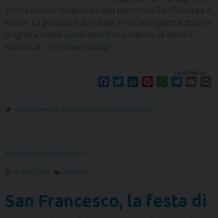
si terrà presso l’Auditorium della parrocchia San Giuseppe a
Nuoro. La giornata si aprirà alle 9 con l’accoglienza, dopo la
preghiera iniziale porteranno il loro indirizzo di saluto il
sindaco di …
Continue reading
»
condividi su
F
T
L
P
W
T
E
P
a
w
i
i
h
e
m
r
c
i
n
n
a
l
a
i
#Futuropresente
,
150 anni
,
Aziona cattolica diocesana
e
t
k
t
t
e
i
n
b
t
e
e
s
g
l
t
o
e
d
r
A
r
o
r
I
e
p
a
AGGIORNAMENTI
,
APPUNTAMENTI
k
n
s
p
m
t
26 APRILE 2018
COMMENT
San Francesco, la festa di