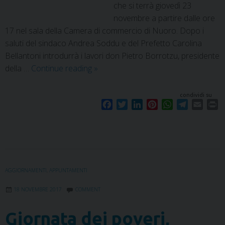
che si terrà giovedì 23
novembre a partire dalle ore
17 nel sala della Camera di commercio di Nuoro. Dopo i
saluti del sindaco Andrea Soddu e del Prefetto Carolina
Bellantoni introdurrà i lavori don Pietro Borrotzu, presidente
della …
Continue reading
»
condividi su
F
T
L
P
W
T
E
P
a
w
i
i
h
e
m
r
c
i
n
n
a
l
a
i
e
t
k
t
t
e
i
n
b
t
e
e
s
g
l
t
o
e
d
r
A
r
o
r
I
e
p
a
AGGIORNAMENTI
,
APPUNTAMENTI
k
n
s
p
m
18 NOVEMBRE 2017
COMMENT
t
Giornata dei poveri,