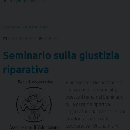
Dialoghi salesiani 2018
e
t
k
t
t
e
i
n
b
t
e
e
s
g
l
t
o
e
d
r
A
r
o
r
I
e
p
a
AGGIORNAMENTI
,
APPUNTAMENTI
k
n
s
p
m
t
20 NOVEMBRE 2017
COMMENT
Seminario sulla giustizia
riparativa
Riannodare i fili spezzati tra
reato, carcere, comunità,
questo il tema del Seminario
sulla giustizia ripartiva
organizzato dall’Associazione
di volontariato e dalla
cooperativa “Ut unum sint”