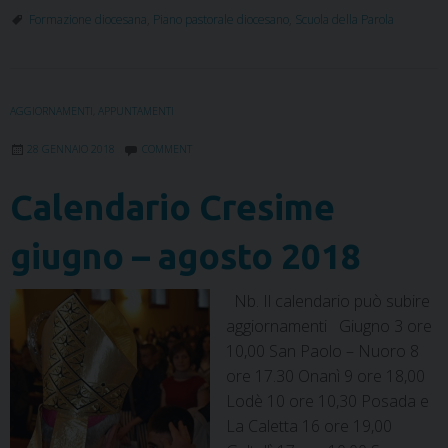
c
i
n
n
a
l
a
i
Formazione diocesana
,
Piano pastorale diocesano
,
Scuola della Parola
e
t
k
t
t
e
i
n
b
t
e
e
s
g
l
t
o
e
d
r
A
r
o
r
I
e
p
a
AGGIORNAMENTI
,
APPUNTAMENTI
k
n
s
p
m
t
28 GENNAIO 2018
COMMENT
Calendario Cresime
giugno – agosto 2018
Nb. Il calendario può subire
aggiornamenti Giugno 3 ore
10,00 San Paolo – Nuoro 8
ore 17.30 Onanì 9 ore 18,00
Lodè 10 ore 10,30 Posada e
La Caletta 16 ore 19,00